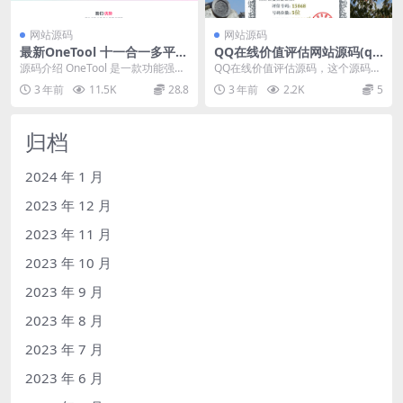
网站源码
网站源码
最新OneTool 十一合一多平台
QQ在线价值评估网站源码(qq
助手开心可用版源码
价值在线评估)
源码介绍 OneTool 是一款功能强大
QQ在线价值评估源码，这个源码是
的多平台助手，目前最新版本为 19
很多年以前的了，最近又在抖音刷
3 年前
11.5K
28.8
3 年前
2.2K
5
991...
到别人直播需要刷礼...
归档
2024 年 1 月
2023 年 12 月
2023 年 11 月
2023 年 10 月
2023 年 9 月
2023 年 8 月
2023 年 7 月
2023 年 6 月