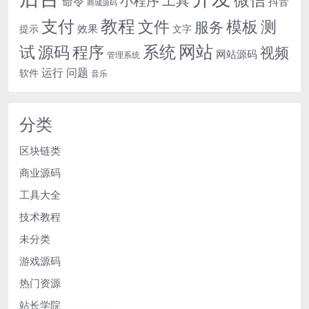
工具
小程序
命令
抖音
商城源码
教程
支付
模板
测
文件
服务
效果
提示
文字
网站
试
源码
程序
系统
视频
网站源码
管理系统
运行
问题
软件
音乐
分类
区块链类
商业源码
工具大全
技术教程
未分类
游戏源码
热门资源
站长学院