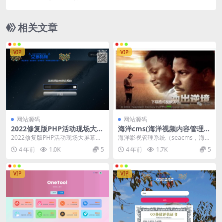
相关文章
VIP
VIP
网站源码
网站源码
2022修复版PHP活动现场大屏
海洋cms(海洋视频内容管理系
幕互动系统源码 带微信上墙+3
统) v12.6 bulid220921
2022修复版PHP活动现场大屏幕互
海洋影视管理系统（seacms，海洋
D签到投票抽奖+互动游戏+红
动系统源码 带微信上墙+3D签到投
cms）是一套专为不同需求的站长
4 年前
1.0K
5
4 年前
1.7K
5
包等功能
票抽奖+互...
而设计的视频...
VIP
VIP