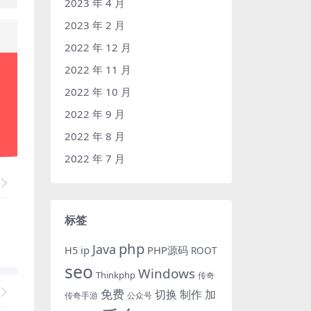
2023 年 4 月
2023 年 2 月
2022 年 12 月
2022 年 11 月
2022 年 10 月
2022 年 9 月
2022 年 8 月
2022 年 7 月
标签
php
Java
H5
ip
PHP源码
ROOT
seo
Windows
Thinkphp
传奇
免费
切换
制作
加
传奇手游
公众号