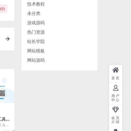
技术教程
(
0
)
未分类
游戏源码
热门资源
站长学院
网站模板
网站源码
首页
用户
中心
会员
工具箱
介绍
和AI
工具
架构，支持