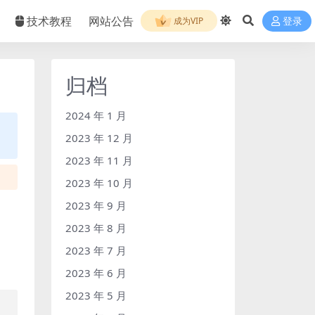
技术教程
网站公告
成为VIP
登录
归档
2024 年 1 月
2023 年 12 月
2023 年 11 月
2023 年 10 月
2023 年 9 月
2023 年 8 月
2023 年 7 月
2023 年 6 月
2023 年 5 月