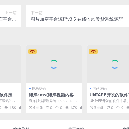
上一篇
下一篇
面平台可
图片加密平台源码v3.5 在线收款发货系统源码
台的源码
VIP
VIP
网站源码
网站源码
》软件应用
海洋cms(海洋视频内容管
UNIAPP开发的软件
CMS7.
理系统) v12.6 bulid2209
场、软件库、软件下
9下载站》软
海洋影视管理系统（seacms，海
UNIAPP开发的软件市场
21
端源码
，页面精
洋cms）是一套专为不同需求的
库、软件下载多端源码，
0
1.8K
5
4 年前
0
0
1.7K
5
3 年前
0
0
.
站长而设计的视频...
款基于Typech...