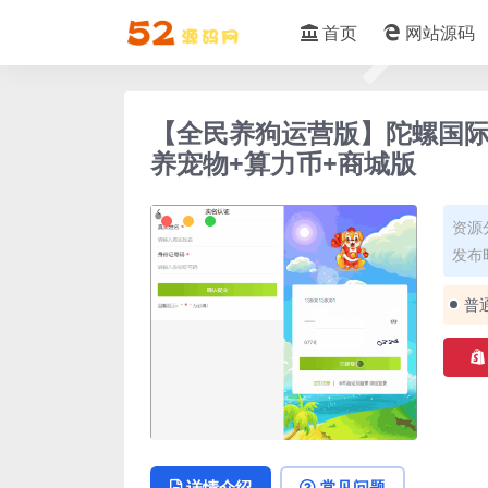
首页
网站源码
【全民养狗运营版】陀螺国际A
养宠物+算力币+商城版
资源
发布时
普
详情介绍
常见问题