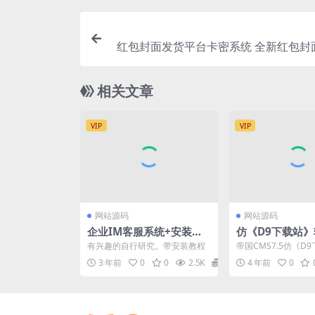
红包封面发货平台卡密系统 全新红包封
搭建分站独立后
相关文章
VIP
VIP
网站源码
网站源码
企业IM客服系统+安装教
仿《D9下载站
程
下载网站源码 帝国
有兴趣的自行研究。带安装教程
帝国CMS7.5仿《D
5内核
件应用下载网站源码
3 年前
0
0
2.5K
88.8
4 年前
0
美，SEO好，使用方..