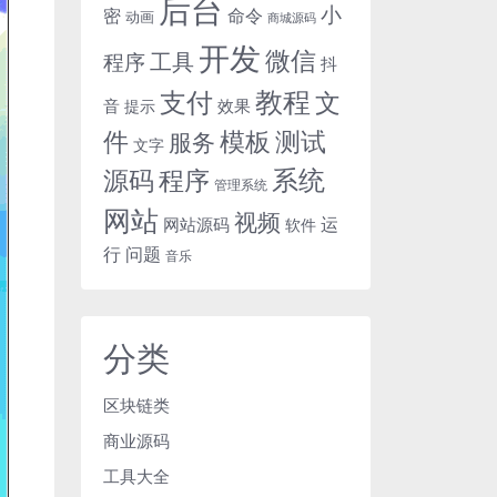
后台
小
密
命令
动画
商城源码
开发
微信
工具
程序
抖
教程
支付
文
音
效果
提示
模板
测试
件
服务
文字
源码
程序
系统
管理系统
网站
视频
运
网站源码
软件
行
问题
音乐
分类
区块链类
商业源码
工具大全