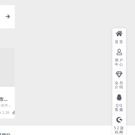
首页
用户
中心
会员
介绍
市
载多
QQ
、软件
客服
 这是一
2.2K
18.8
52源
码网