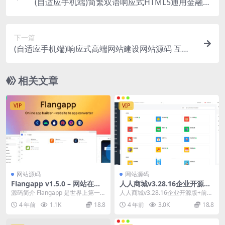
(自适应手机端)简繁双语响应式HTML5通用金融资
本咨询网站单页pbootcms模板
下一篇
(自适应手机端)响应式高端网站建设网站源码 互联
网营销类建站设计公司pbootcms网站模板
相关文章
VIP
VIP
网站源码
网站源码
Flangapp v1.5.0 – 网站在线
人人商城v3.28.16企业开源版
打包源码
+前端
源码简介 Flangapp 是世界上第一
人人商城v3.28.16企业开源版+前端
个使用 SAAS 模型从网站创建应用
全部插件企业开源端小程序源码修
4 年前
1.1K
18.8
4 年前
3.0K
18.8
程序...
复商家端...