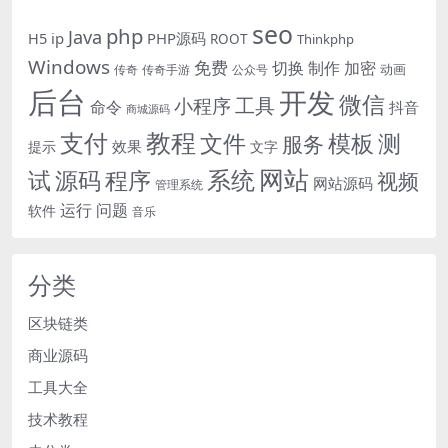
seo
php
Java
H5
ip
PHP源码
ROOT
Thinkphp
Windows
免费
切换
制作
加密
动画
传奇
传奇手游
公众号
后台
开发
微信
工具
小程序
命令
抖音
商城源码
教程
支付
模板
测
文件
服务
效果
提示
文字
网站
试
源码
程序
系统
视频
网站源码
管理系统
运行
问题
软件
音乐
分类
区块链类
商业源码
工具大全
技术教程