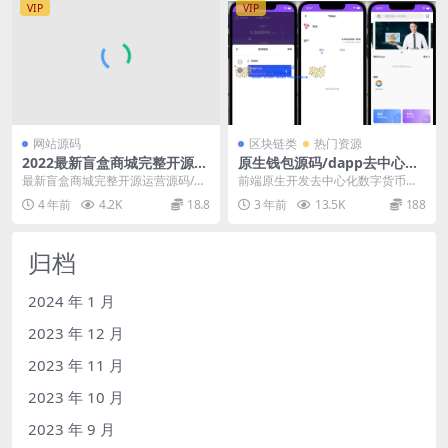
VIP
VIP
网站源码
区块链类
热门资源
2022最新盲盒商城完整开源运
原生钱包源码/dapp去中心化
营源码/对接免签支付接口
钱包/数字货币钱包
最新盲盒商城完整开源运营源码/对
前端原生开发去中心化数字货币多
接免签支付接口/带视频搭建教程。
链钱包系统：安全、开源、可定制
4 年前
4.2K
18.8
3 年前
13.5K
188
主要修复： 1...
🎉我们隆重推出一个...
归档
2024 年 1 月
2023 年 12 月
2023 年 11 月
2023 年 10 月
2023 年 9 月